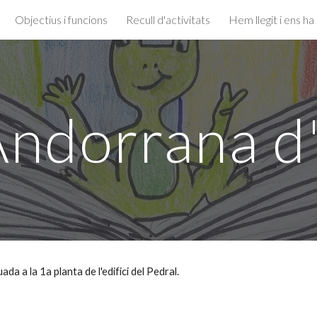
Objectius i funcions
Recull d'activitats
Hem llegit i ens ha
ip to main content
Skip to navigat
Andorrana 
da a la 1a planta de l'edifici del Pedral.