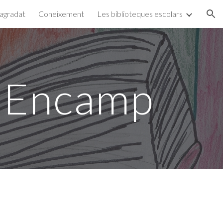
 agradat
Coneixement
Les biblioteques escolars
ion
d'Encamp