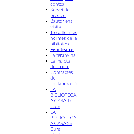
contes
Servei de
préstec
L'autor ens
visita
Treballem les
normes de la
biblioteca
Fem teatre
La teranyina
La maleta
del conte
Contractes
de
col·laboració
LA
BIBLIOTECA
A CASA 1r
Curs
LA
BIBLIOTECA
A CASA 2n
Curs