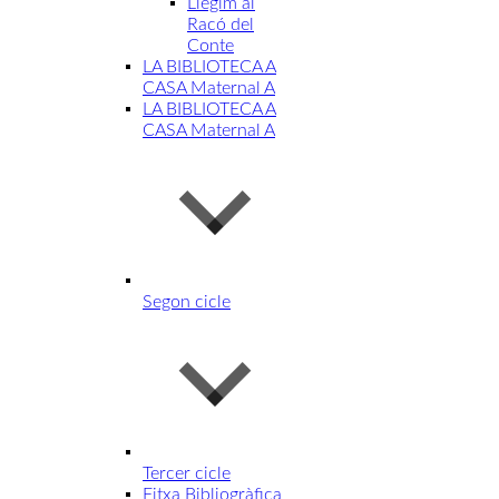
Llegim al
Racó del
Conte
LA BIBLIOTECA A
CASA Maternal A
LA BIBLIOTECA A
CASA Maternal A
Segon cicle
Tercer cicle
Fitxa Bibliogràfica