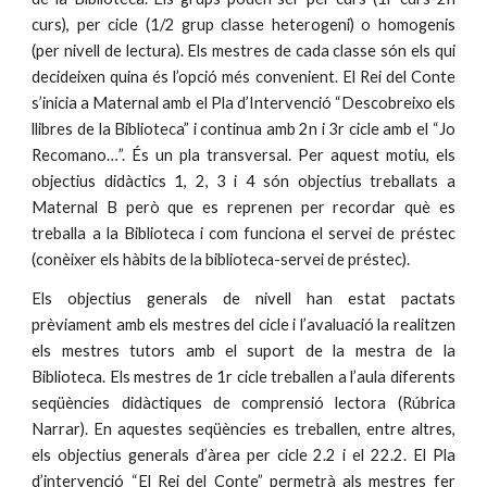
curs), per cicle (1/2 grup classe heterogeni) o homogenis
(per nivell de lectura). Els mestres de cada classe són els qui
decideixen quina és l’opció més convenient. El Rei del Conte
s’inicia a Maternal amb el Pla d’Intervenció “Descobreixo els
llibres de la Biblioteca” i continua amb 2n i 3r cicle amb el “Jo
Recomano…”. És un pla transversal. Per aquest motiu, els
objectius didàctics 1, 2, 3 i 4 són objectius treballats a
Maternal B però que es reprenen per recordar què es
treballa a la Biblioteca i com funciona el servei de préstec
(conèixer els hàbits de la biblioteca-servei de préstec).
Els objectius generals de nivell han estat pactats
prèviament amb els mestres del cicle i l’avaluació la realitzen
els mestres tutors amb el suport de la mestra de la
Biblioteca. Els mestres de 1r cicle treballen a l’aula diferents
seqüències didàctiques de comprensió lectora (Rúbrica
Narrar). En aquestes seqüències es treballen, entre altres,
els objectius generals d’àrea per cicle 2.2 i el 22.2. El Pla
d’intervenció “El Rei del Conte” permetrà als mestres fer