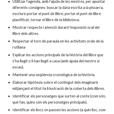
Utilitzar l’agenda, amb l’ajuda de les mestres, per apuntar 
diferents consignes: buscar la data escrita a la pissarra, 
escriure portar el punt de llibre, portar el punt de llibre 
plastificat, tornar el llibre de la biblioteca.
Mostrar respecte i atenció durant l’exposició oral del 
llibre dels altres.
Respectar el torn de paraula en les activitats orals de la 
rotllana 
Explicar les accions principals de la història del llibre que 
s’ha llegit o li han llegit a casa (amb ajuda del mestre si 
escau).
Mantenir una seqüència cronològica de la història. 
Elaborar hipòtesis sobre el contingut dels imaginaris 
mitjançant el títol i la il·lustració de la coberta dels llibres.
Identificar els personatges que surten al conte (com són, 
què fan, quins són els personatges principals).
Identificar els llocs on passen les accions (a quin lloc, com 