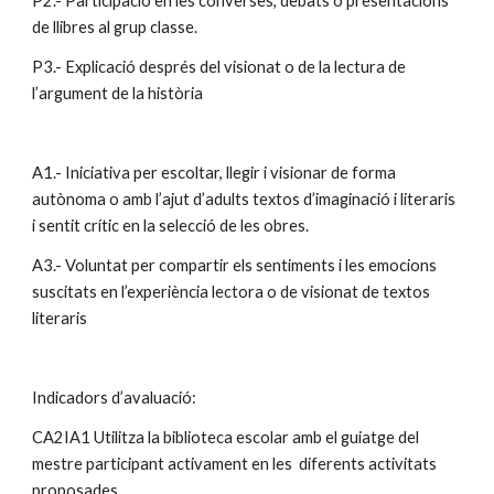
P2.- Participació en les converses, debats o presentacions 
de llibres al grup classe.
P3.- Explicació després del visionat o de la lectura de 
l’argument de la història
A1.- Iniciativa per escoltar, llegir i visionar de forma 
autònoma o amb l’ajut d’adults textos d’imaginació i literaris 
i sentit crític en la selecció de les obres. 
A3.- Voluntat per compartir els sentiments i les emocions 
suscitats en l’experiència lectora o de visionat de textos 
literaris
Indicadors d’avaluació:
CA2IA1 Utilitza la biblioteca escolar amb el guiatge del 
mestre participant activament en les  diferents activitats 
proposades